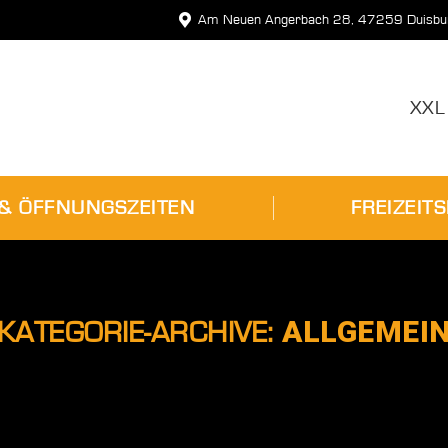
Am Neuen Angerbach 28, 47259 Duisbu
PREISE & ÖFFNUNGSZEITEN
FRE
XXL
 & ÖFFNUNGSZEITEN
FREIZEIT
ALLGEMEI
KATEGORIE-ARCHIVE: