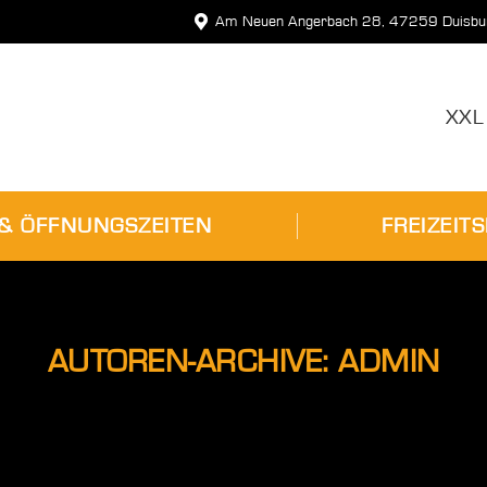
Am Neuen Angerbach 28, 47259 Duisbu
PREISE & ÖFFNUNGSZEITEN
FRE
XXL
 & ÖFFNUNGSZEITEN
FREIZEIT
AUTOREN-ARCHIVE:
ADMIN