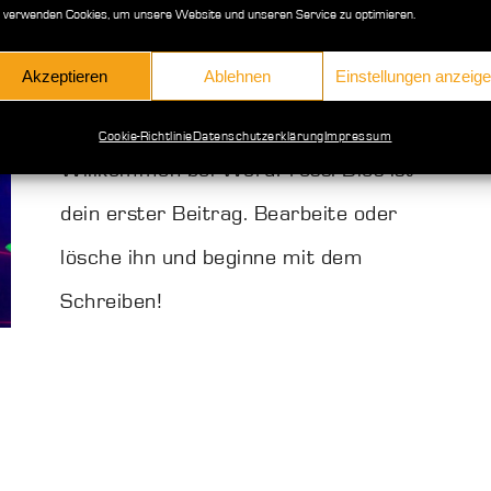
 verwenden Cookies, um unsere Website und unseren Service zu optimieren.
Akzeptieren
Ablehnen
Einstellungen anzeig
Hallo Welt!
Allgemein
Von
admin
14. September 2021
Cookie-Richtlinie
Datenschutzerklärung
Impressum
Willkommen bei WordPress. Dies ist
dein erster Beitrag. Bearbeite oder
lösche ihn und beginne mit dem
Schreiben!