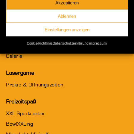
Akzeptieren
Ablehnen
XXL Lasergame
Einstellungen anzeigen
Startseite
Cookie-Richtlinie
Datenschutzerklärung
Impressum
Anfahrt
Galerie
Lasergame
Preise & Öffnungszeiten
Freizeitspaß
XXL Sportcenter
BowlXXLing