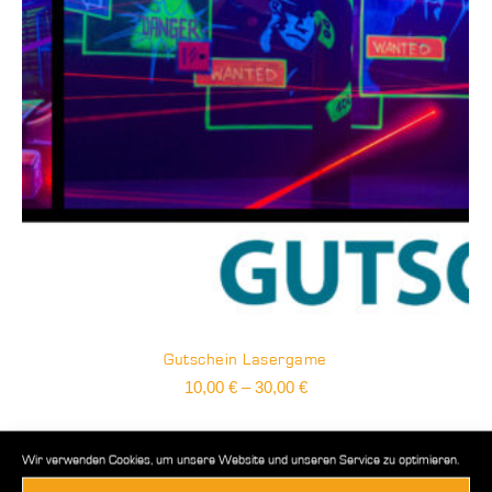
Gutschein Lasergame
Preisspanne:
10,00
€
–
30,00
€
10,00 €
bis
30,00 €
Wir verwenden Cookies, um unsere Website und unseren Service zu optimieren.