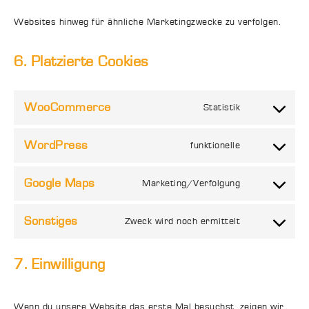
Websites hinweg für ähnliche Marketingzwecke zu verfolgen.
6. Platzierte Cookies
WooCommerce
Statistik
Consent
WordPress
funktionelle
to
Consent
service
Google Maps
Marketing/Verfolgung
to
Consent
woocommerc
service
Sonstiges
Zweck wird noch ermittelt
to
Consent
wordpress
service
7. Einwilligung
to
google-
service
Wenn du unsere Website das erste Mal besuchst, zeigen wir
maps